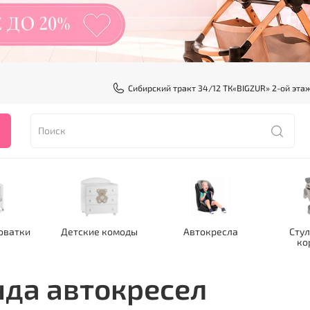
Сибирский тракт 34/12 ТК«BIGZUR» 2-ой эта
оватки
Детские комоды
Автокресла
Стул
ко
да автокресел