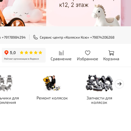
ж +79178984294
Сервис-центр «Коляски Ксю» +79874206268
Сравнение
Избранное
Корзина
ьчики для
Ремонт колясок
Запчасти для
рмления
колясок