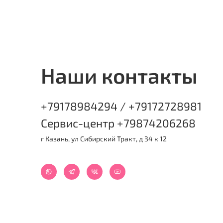
Наши контакты
+79178984294 / +79172728981
Сервис-центр +79874206268
г Казань, ул Сибирский Тракт, д 34 к 12