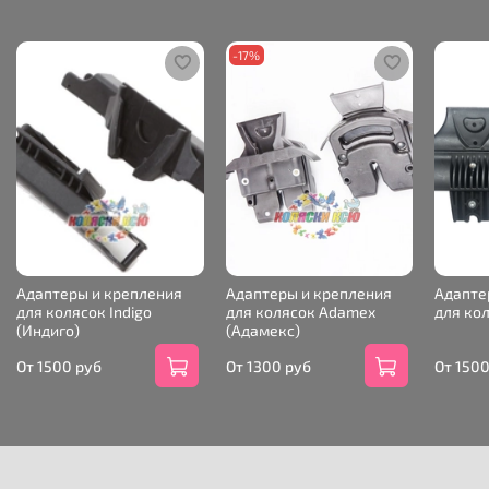
-17%
Адаптеры и крепления
Адаптеры и крепления
Адапте
для колясок Indigo
для колясок Adamex
для кол
(Индиго)
(Адамекс)
От
1500 руб
От
1300 руб
От
1500