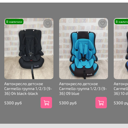
В наличии
В нали
Автокресло детское
Автокресло детское
Автокр
Carmello группа 1/2/3 (9-
Carmello группа 1/2/3 (9-
Carmell
36) 04 black-black
36) 09 blue
36) 10 
5300 руб
5300 руб
5300 р