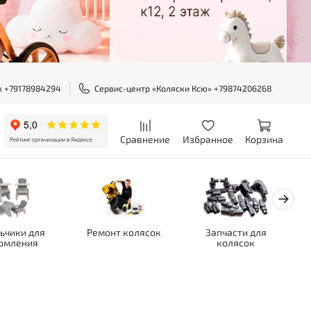
ж +79178984294
Сервис-центр «Коляски Ксю» +79874206268
Сравнение
Избранное
Корзина
ьчики для
Ремонт колясок
Запчасти для
рмления
колясок