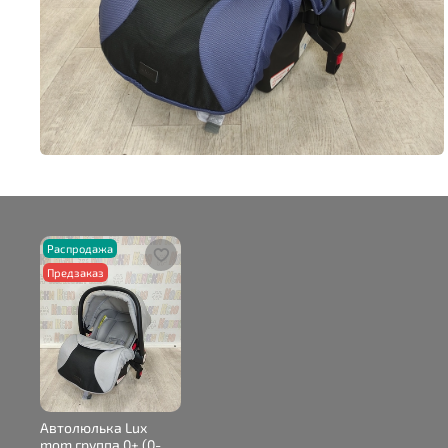
Распродажа
Предзаказ
Автолюлька Lux
mom группа 0+ (0-