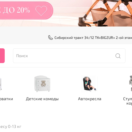
Сибирский тракт 34/12 ТК«BIGZUR» 2-ой эта
оватки
Детские комоды
Автокресла
Стул
ко
есу 0-13 кг