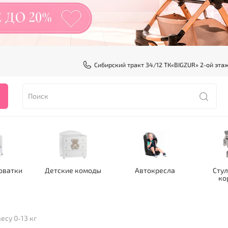
Сибирский тракт 34/12 ТК«BIGZUR» 2-ой эта
оватки
Детские комоды
Автокресла
Стул
ко
есу 0-13 кг