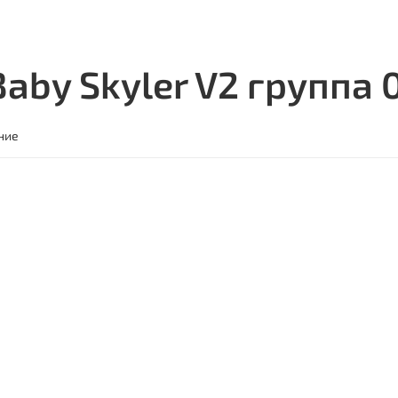
by Skyler V2 группа 0+
ние