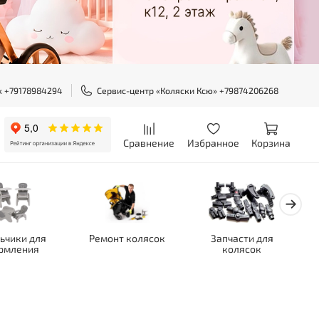
ж +79178984294
Сервис-центр «Коляски Ксю» +79874206268
Сравнение
Избранное
Корзина
ьчики для
Ремонт колясок
Запчасти для
рмления
колясок