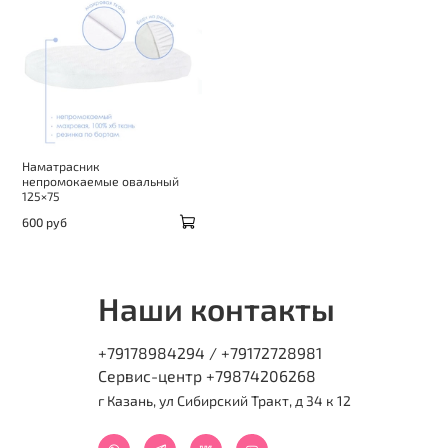
Наматрасник
непромокаемые овальный
125×75
600 руб
Наши контакты
+79178984294 / +79172728981
Сервис-центр +79874206268
г Казань, ул Сибирский Тракт, д 34 к 12