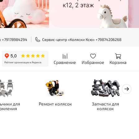
ж +79178984294
Сервис-центр «Коляски Ксю» +79874206268
Сравнение
Избранное
Корзина
ьчики для
Ремонт колясок
Запчасти для
рмления
колясок