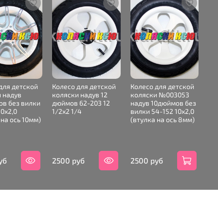
для детской
Колесо для детской
Колесо для детской
Ко
 надув
коляски надув 12
коляски №003053
ко
в без вилки
дюймов 62-203 12
надув 10дюймов без
на
10х2,0
1/2х2 1/4
вилки 54-152 10х2,0
28
 на ось 10мм)
(втулка на ось 8мм)
уб
2500 руб
2500 руб
25