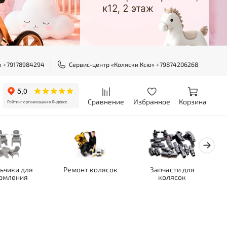
ж +79178984294
Сервис-центр «Коляски Ксю» +79874206268
Сравнение
Избранное
Корзина
ьчики для
Ремонт колясок
Запчасти для
рмления
колясок