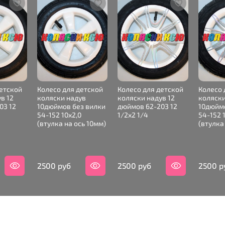
детской
Колесо для детской
Колесо для детской
Колесо 
в 12
коляски надув
коляски надув 12
коляски
03 12
10дюймов без вилки
дюймов 62-203 12
10дюймо
54-152 10х2,0
1/2х2 1/4
54-152 
(втулка на ось 10мм)
(втулка
2500 руб
2500 руб
2500 р