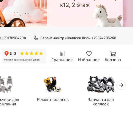
ж +79178984294
Сервис-центр «Коляски Ксю» +79874206268
Сравнение
Избранное
Корзина
ьчики для
Ремонт колясок
Запчасти для
рмления
колясок