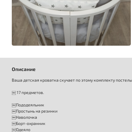
Описание
Ваша детская кроватка скучает по этому комплекту постель
￼ 17 предметов.
⠀
￼Пододеяльник
￼Простынь на резинки
￼Наволочка
￼Борт-охранник
￼Одеяло