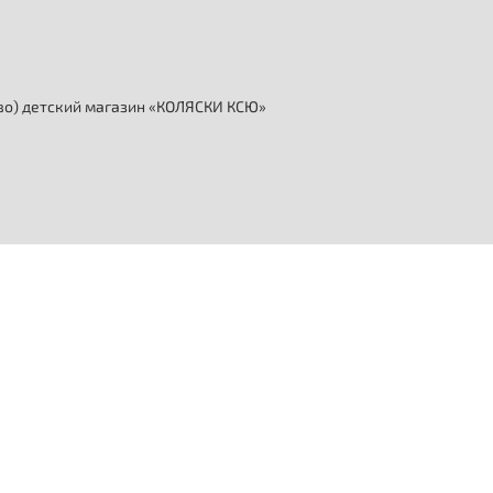
аво) детский магазин «КОЛЯСКИ КСЮ»