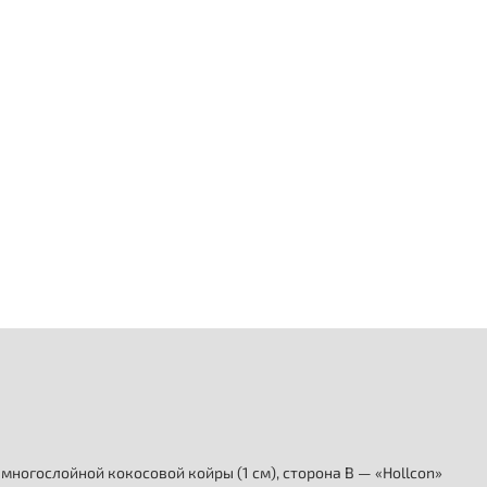
многослойной кокосовой койры (1 см), сторона В — «Hollcon»