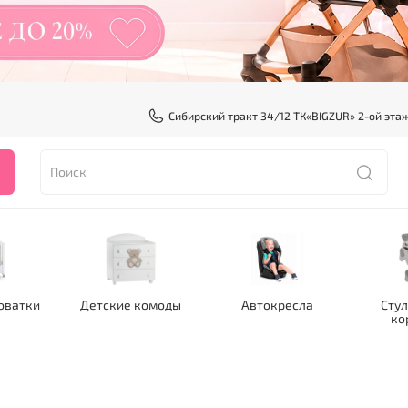
Сибирский тракт 34/12 ТК«BIGZUR» 2-ой эта
оватки
Детские комоды
Автокресла
Стул
ко