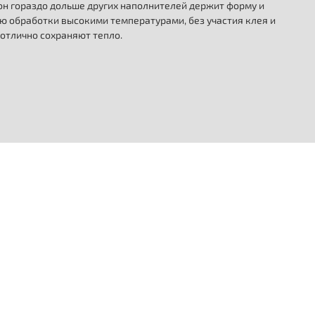
кон гораздо дольше других наполнителей держит форму и
ю обработки высокими температурами, без участия клея и
 отлично сохраняют тепло.