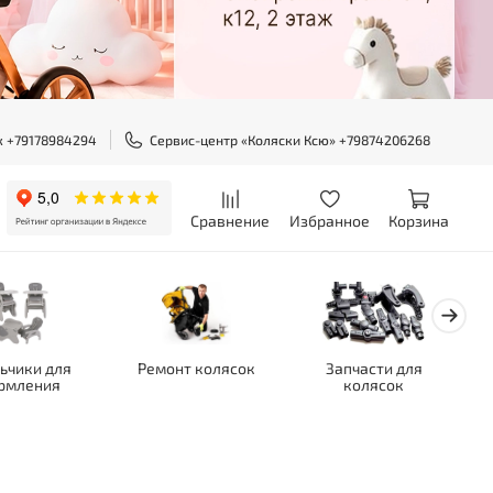
ж +79178984294
Сервис-центр «Коляски Ксю» +79874206268
Сравнение
Избранное
Корзина
ьчики для
Ремонт колясок
Запчасти для
рмления
колясок