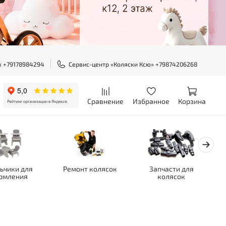
ж +79178984294
Сервис-центр «Коляски Ксю» +79874206268
Сравнение
Избранное
Корзина
ьчики для
Ремонт колясок
Запчасти для
рмления
колясок