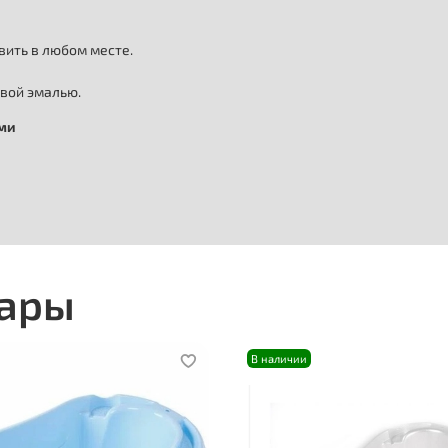
вить в любом месте.
ивой эмалью.
ыми
вары
В наличии