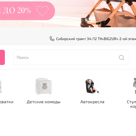
Сибирский тракт 34/12 ТК«BIGZUR» 2-ой эта
оватки
Детские комоды
Автокресла
Стул
ко