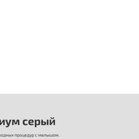
миум серый
 водных процедур с малышом.