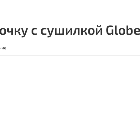
очку с сушилкой Glob
ние