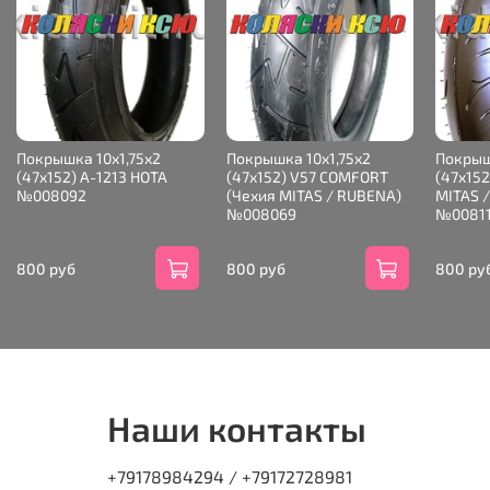
Покрышка 10х1,75х2
Покрышка 10х1,75х2
Покрыш
(47x152) A-1213 HOTA
(47x152) V57 COMFORT
(47x152
№008092
(Чехия МITAS / RUBENA)
МITAS 
№008069
№0081
800 руб
800 руб
800 ру
Наши контакты
+79178984294 / +79172728981