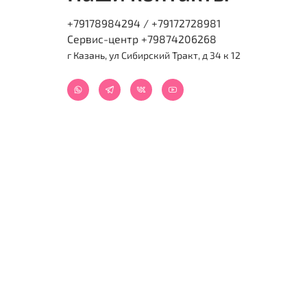
+79178984294 / +79172728981
Сервис-центр +79874206268
г Казань, ул Сибирский Тракт, д 34 к 12