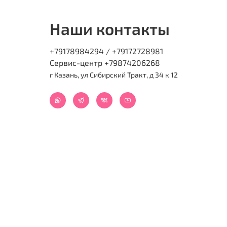
Наши контакты
+79178984294 / +79172728981
Сервис-центр +79874206268
г Казань, ул Сибирский Тракт, д 34 к 12