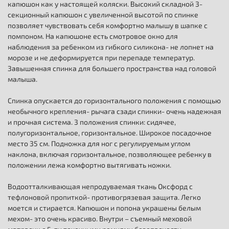
капюшон как у настоящей коляски. Высокий складной 3-
секционный капюшон с увеличенной высотой по спинке
позволяет чувствовать себя комфортно малышу в шапке с
помпоном. На капюшоне есть смотровое окно для
наблюдения за ребенком из гибкого силикона- не лопнет на
морозе и не деформируется при перепаде температур.
Завышенная спинка для большего пространства над головой
малыша.
Спинка опускается до горизонтального положения с помощью
необычного крепления- рычага сзади спинки- очень надежная
и прочная система. 3 положения спинки: сидячее,
полугоризонтальное, горизонтальное. Широкое посадочное
место 35 см. Подножка для ног с регулируемым углом
наклона, включая горизонтальное, позволяющее ребенку в
положении лежа комфортно вытягивать ножки.
Водоотталкивающая непродуваемая ткань Оксфорд с
тефлоновой пропиткой- противогрязевая защита. Легко
моется и стирается. Капюшон и попона украшены белым
мехом- это очень красиво. Внутри – съемный меховой