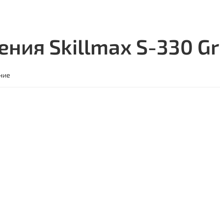
ния Skillmax S-330 G
ние