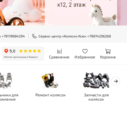
ж +79178984294
Сервис-центр «Коляски Ксю» +79874206268
Сравнение
Избранное
Корзина
ьчики для
Ремонт колясок
Запчасти для
рмления
колясок