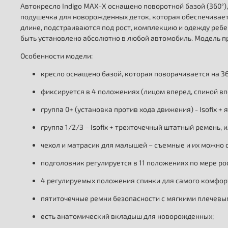
Автокресло Indigo MAX-X оснащено поворотной базой (360°)
подушечка для новорожденных деток, которая обеспечивает
длине, подстраиваются под рост, комплекцию и одежду ребе
быть установлено абсолютно в любой автомобиль. Модель п
Особенности модели:
кресло оснащено базой, которая поворачивается на 36
фиксируется в 4 положениях (лицом вперед, спиной в
группа 0+ (установка против хода движения) - Isofix +
группа 1/2/3 – Isofix + трехточечный штатный ремень
чехол и матрасик для малышей – съемные и их можно с
подголовник регулируется в 11 положениях по мере ро
4 регулируемых положения спинки для самого комфо
пятиточечные ремни безопасности с мягкими плечев
есть анатомический вкладыш для новорожденных;