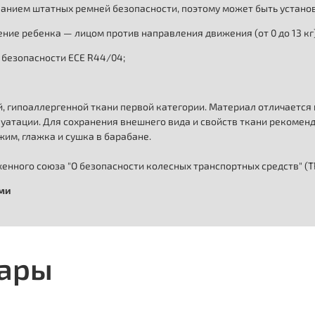
ованием штатных ремней безопасности, поэтому может быть устано
ние ребенка — лицом против направления движения (от 0 до 13 кг) 
 безопасности ECE R44/04;
, гипоаллергенной ткани первой категории. Материал отличаетс
атации. Для сохранения внешнего вида и свойств ткани рекомендуе
им, глажка и сушка в барабане.
нного союза "О безопасности колесных транспортных средств" (ТР
ыми
вары