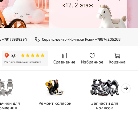
ж +79178984294
Сервис-центр «Коляски Ксю» +79874206268
Сравнение
Избранное
Корзина
ьчики для
Ремонт колясок
Запчасти для
рмления
колясок