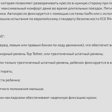
, которая позволяет разворачивать кресло в нужную сторону при п
 максимальный комфорт даже во время длительных поездок. Пяти
нка. Автокресло фиксируется с помощью системы Isofix или с исп
рошла испытания по европейскому стандарту безопасности ECE R4
0°;
перед, левым или правым боком по ходу движения), что обеспечит
 якорный ремень Top Tether, или трехточечный штатный ремень;
, или только трехточечный штатный ремень, ребенок фиксируется в
тирать;
ста ребенка;
ртного положения малыша;
ыми накладками обеспечивают надежную фиксацию крохи;