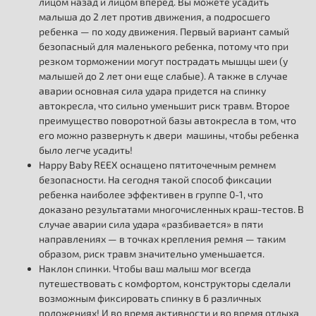
лицом назад и лицом вперед. Вы можете усадить
малыша до 2 лет против движения, а подросшего
ребенка — по ходу движения. Первый вариант самый
безопасный для маленького ребенка, потому что при
резком торможении могут пострадать мышцы шеи (у
малышей до 2 лет они еще слабые). А также в случае
аварии основная сила удара придется на спинку
автокресла, что сильно уменьшит риск травм. Второе
преимущество поворотной базы автокресла в том, что
его можно развернуть к двери машины, чтобы ребенка
было легче усадить!
Happy Baby REEX оснащено пятиточечным ремнем
безопасности. На сегодня такой способ фиксации
ребенка наиболее эффективен в группе 0-1, что
доказано результатами многочисленных краш-тестов. В
случае аварии сила удара «разбивается» в пяти
направлениях — в точках крепления ремня — таким
образом, риск травм значительно уменьшается.
Наклон спинки. Чтобы ваш малыш мог всегда
путешествовать с комфортом, конструкторы сделали
возможным фиксировать спинку в 6 различных
положениях! И во время активности и во время отдыха