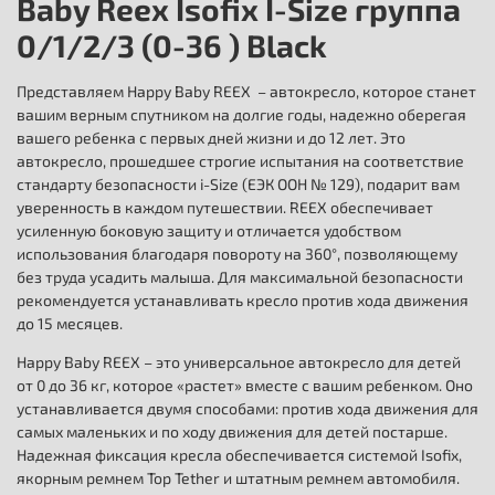
Baby Reex Isofix I-Size группа
0/1/2/3 (0-36 ) Black
Представляем Happy Baby REEX – автокресло, которое станет
вашим верным спутником на долгие годы, надежно оберегая
вашего ребенка с первых дней жизни и до 12 лет. Это
автокресло, прошедшее строгие испытания на соответствие
стандарту безопасности i-Size (ЕЭК ООН № 129), подарит вам
уверенность в каждом путешествии. REEX обеспечивает
усиленную боковую защиту и отличается удобством
использования благодаря повороту на 360°, позволяющему
без труда усадить малыша. Для максимальной безопасности
рекомендуется устанавливать кресло против хода движения
до 15 месяцев.
Happy Baby REEX – это универсальное автокресло для детей
от 0 до 36 кг, которое «растет» вместе с вашим ребенком. Оно
устанавливается двумя способами: против хода движения для
самых маленьких и по ходу движения для детей постарше.
Надежная фиксация кресла обеспечивается системой Isofix,
якорным ремнем Top Tether и штатным ремнем автомобиля.