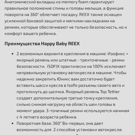
Анатомический вкладыш из memory foam гарантирует
правильное положение спины и головы малыша, а функция
поворота на 360° облегчает посадку. REEX также оснащен
усиленной боковой защитой и мягкими накладками на
ремнях, которые обеспечивают не только безопасность, но и
комфорт вашего ребенка.
Преимущества Happy Baby REEX
2 возможных варианта крепления в машине: Изофикс +
якорный ремень или штатные - трехточечные - ремни
безопасности. ISOFIX практически на 100% исключает
неправильную установку автокресла в машине. Чтобы
надежно закрепить Юникс вам достаточно будет
вставить шасси кресла в Isofix разъемы своего авто и
протолкнуть до щелчка. Якорный ремень Top Tether
создает дополнительную третью точку крепления,
сильно снижая нагрузку на область шеи головы в
момент удара. 3-точечные ремни используются начиная
с 4 летнего возраста ребенка.
Поворотная база: 360° Во-первых, она дает
возможность для 2 способов установки автокресла: