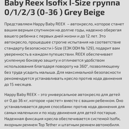
Baby Reex Isofix I-Size группа
0/1/2/3 (0-36 ) Grey Beige
Представляем Happy Baby REEX – автокресло, которое станет
вашим верным спутником на долгие годы, надежно оберегая
вашего ребенка с первых дней жизни и до 12 лет. Это
автокресло, прошедшее строгие испытания на соответствие
стандарту безопасности i-Size (ЕЭК ООН № 129), подарит вам
уверенность в каждом путешествии. REEX обеспечивает
усиленную боковую защиту и отличается удобством
использования благодаря повороту на 360°, позволяющему
без труда усадить малыша. Для максимальной безопасности
рекомендуется устанавливать кресло против хода движения
до 15 месяцев.
Happy Baby REEX – это универсальное автокресло для детей
от 0 до 36 кг, которое «растет» вместе с вашим ребенком. Оно
устанавливается двумя способами: против хода движения для
самых маленьких и по ходу движения для детей постарше.
Надежная фиксация кресла обеспечивается системой Isofix,
якорным ремнем Top Tether и штатным ремнем автомобиля.