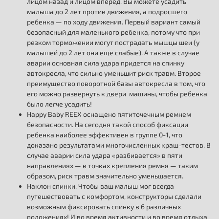
лицом назад и лицом вперед. Вы можете усадить
малыша до 2 лет против движения, а подросшего
ребенка — по ходу движения. Первый вариант самый
безопасный для маленького ребенка, потому что при
резком торможении могут пострадать мышцы шеи (у
малышей до 2 лет они еще слабые). А также в случае
аварии основная сила удара придется на спинку
автокресла, что сильно уменьшит риск травм. Второе
преимущество поворотной базы автокресла в том, что
его можно развернуть к двери машины, чтобы ребенка
было легче усадить!
Happy Baby REEX оснащено пятиточечным ремнем
безопасности. На сегодня такой способ фиксации
ребенка наиболее эффективен в группе 0-1, что
доказано результатами многочисленных краш-тестов. В
случае аварии сила удара «разбивается» в пяти
направлениях — в точках крепления ремня — таким
образом, риск травм значительно уменьшается.
Наклон спинки. Чтобы ваш малыш мог всегда
путешествовать с комфортом, конструкторы сделали
возможным фиксировать спинку в 6 различных
положениях! И во время активности и во время отдыха