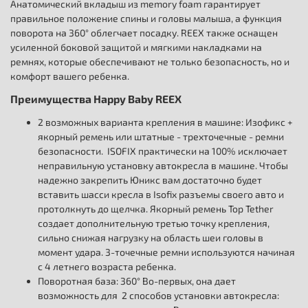
Анатомический вкладыш из memory foam гарантирует
правильное положение спины и головы малыша, а функция
поворота на 360° облегчает посадку. REEX также оснащен
усиленной боковой защитой и мягкими накладками на
ремнях, которые обеспечивают не только безопасность, но и
комфорт вашего ребенка.
Преимущества Happy Baby REEX
2 возможных варианта крепления в машине: Изофикс +
якорный ремень или штатные - трехточечные - ремни
безопасности. ISOFIX практически на 100% исключает
неправильную установку автокресла в машине. Чтобы
надежно закрепить Юникс вам достаточно будет
вставить шасси кресла в Isofix разъемы своего авто и
протолкнуть до щелчка. Якорный ремень Top Tether
создает дополнительную третью точку крепления,
сильно снижая нагрузку на область шеи головы в
момент удара. 3-точечные ремни используются начиная
с 4 летнего возраста ребенка.
Поворотная база: 360° Во-первых, она дает
возможность для 2 способов установки автокресла: