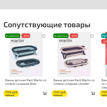
Сопутствующие товары
В наличии
-24%
В наличии
-24%
Ра
-21
Ванна детская Rant Marlin со
Ванна детская Rant Marlin со
Ван
сливом складная Blue
сливом складная Laveder
со 
clay
1745 руб
1745 руб
174
2300 руб
2300 руб
2200