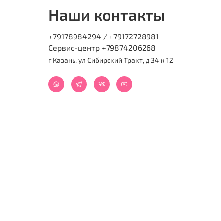
Наши контакты
+79178984294 / +79172728981
Сервис-центр +79874206268
г Казань, ул Сибирский Тракт, д 34 к 12