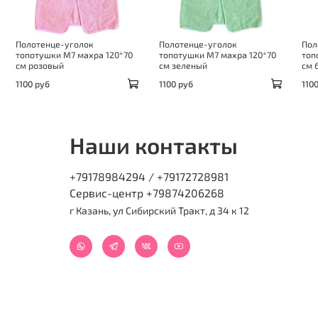
Полотенце-уголок
Полотенце-уголок
Пол
топотушки М7 махра 120*70
топотушки М7 махра 120*70
топ
см розовый
см зеленый
см 
1100 руб
1100 руб
110
Наши контакты
+79178984294 / +79172728981
Сервис-центр +79874206268
г Казань, ул Сибирский Тракт, д 34 к 12