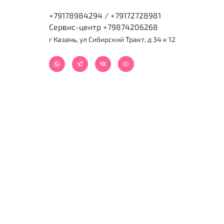
+79178984294 / +79172728981
Сервис-центр +79874206268
г Казань, ул Сибирский Тракт, д 34 к 12