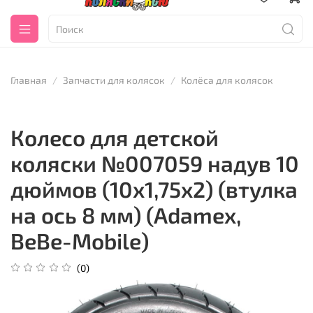
Главная
Запчасти для колясок
Колёса для колясок
Колесо для детской
коляски №007059 надув 10
дюймов (10х1,75х2) (втулка
на ось 8 мм) (Adamex,
BeBe-Mobile)
(0)