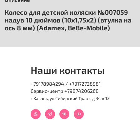
Колесо для детской коляски №007059
надув 10 дюймов (10х1,75х2) (втулка на
ось 8 мм) (Adamex, BeBe-Mobile)
Наши контакты
+79178984294 / +79172728981
Сервис-центр +79874206268
г Казань, ул Сибирский Тракт, д 34 к 12