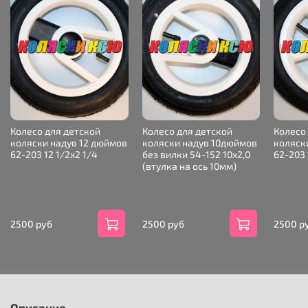
Колесо для детской
Колесо для детской
Колесо
коляски надув 12 дюймов
коляски надув 10дюймов
коляск
62-203 12 1/2х2 1/4
без вилки 54-152 10х2,0
62-203 
(втулка на ось 10мм)
2500 руб
2500 руб
2500 р
Описание