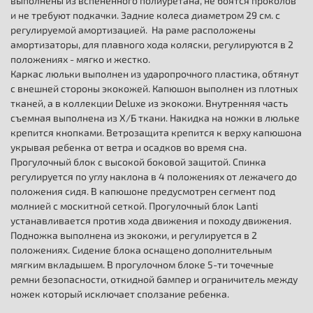
выполнены из вспененного полиуретана, не боятся проколов
и не требуют подкачки. Задние колеса диаметром 29 см. с
регулируемой амортизацией. На раме расположены
амортизаторы, для плавного хода коляски, регулируются в 2
положениях - мягко и жестко.
Каркас люльки выполнен из ударопрочного пластика, обтянут
с внешней стороны экокожей. Капюшон выполнен из плотных
тканей, а в коллекции Deluxe из экокожи. Внутренняя часть
съемная выполнена из Х/Б ткани. Накидка на ножки в люльке
крепится кнопками. Ветрозащита крепится к верху капюшона
укрывая ребенка от ветра и осадков во время сна.
Прогулочный блок с высокой боковой защитой. Спинка
регулируется по углу наклона в 4 положениях от лежачего до
положения сидя. В капюшоне предусмотрен сегмент под
молнией с москитной сеткой. Прогулочный блок Lanti
устанавливается против хода движения и походу движения.
Подножка выполнена из экокожи, и регулируется в 2
положениях. Сидение блока оснащено дополнительным
мягким вкладышем. В прогулочном блоке 5-ти точечные
ремни безопасности, откидной бампер и ограничитель между
ножек который исключает сползание ребенка.