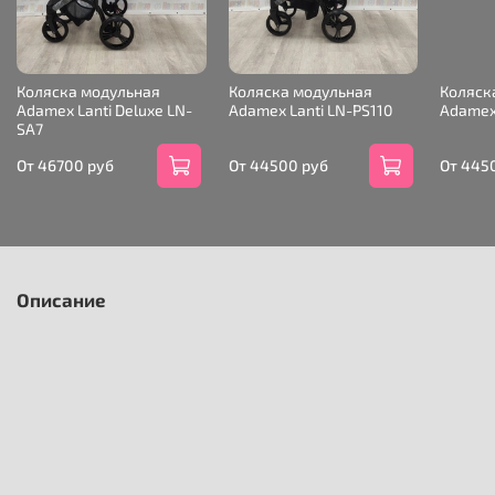
Коляска модульная
Коляска модульная
Коляск
Adamex Lanti Deluxe LN-
Adamex Lanti LN-PS110
Adamex
SA7
От
46700 руб
От
44500 руб
От
445
Описание