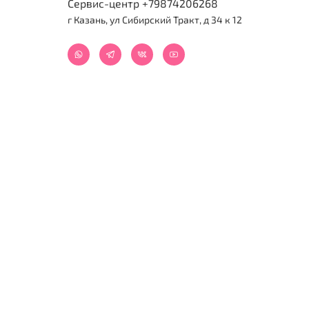
Сервис-центр +79874206268
г Казань, ул Сибирский Тракт, д 34 к 12