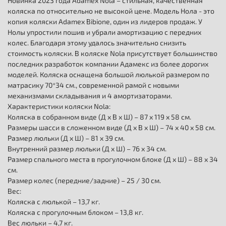
Новинка 2023 года Adamex Nola – стильная, качественная
коляска по относительно не высокой цене. Модель Нола - это
копия коляски Adamex Bibione, один из лидеров продаж. У
Нолы упростили пошив и убрали амортизацию с передних
колес. Благодаря этому удалось значительно снизить
стоимость коляски. В коляске Nola присутствует большинство
последних разработок компании Адамекс из более дорогих
моделей. Коляска оснащена большой люлькой размером по
матрасику 70*34 см., современной рамой с новыми
механизмами складывания и 4 амортизаторами.
Характеристики коляски Nola:
Коляска в собранном виде (Д х В х Ш) – 87 х 119 х 58 см.
Размеры шасси в сложенном виде (Д х В х Ш) – 74 х 40 х 58 см.
Размер люльки (Д х Ш) – 81 х 39 см.
Внутренний размер люльки (Д х Ш) – 76 х 34 см.
Размер спального места в прогулочном блоке (Д х Ш) – 88 х 34
см.
Размер колес (передние/задние) – 25 / 30 см.
Вес:
Коляска с люлькой – 13,7 кг.
Коляска с прогулочным блоком – 13,8 кг.
Вес люльки – 4,7 кг.