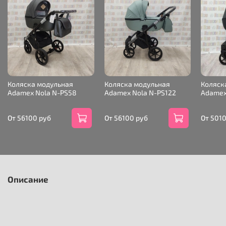
Коляска модульная
Коляска модульная
Коляск
Adamex Nola N-PS58
Adamex Nola N-PS122
Adamex 
От
56100 руб
От
56100 руб
От
5010
Описание