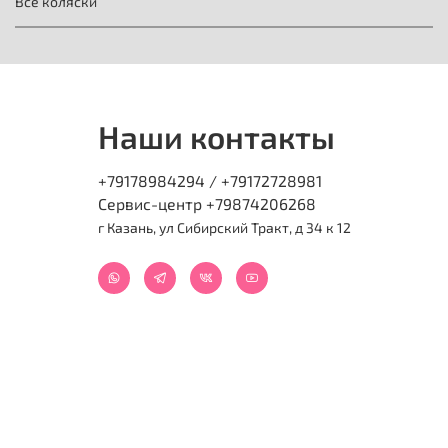
Все коляски
Наши контакты
+79178984294 / +79172728981
Сервис-центр +79874206268
г Казань, ул Сибирский Тракт, д 34 к 12