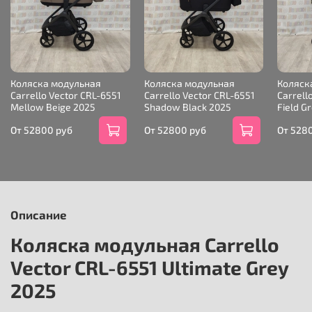
Коляска модульная
Коляска модульная
Коляск
Carrello Vector CRL-6551
Carrello Vector CRL-6551
Carrell
Mellow Beige 2025
Shadow Black 2025
Field G
От
52800 руб
От
52800 руб
От
528
Описание
Коляска модульная Carrello
Vector CRL-6551 Ultimate Grey
2025