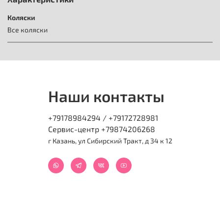
Коляски
Все коляски
Наши контакты
+79178984294 / +79172728981
Сервис-центр +79874206268
г Казань, ул Сибирский Тракт, д 34 к 12