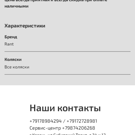
наличными
Характеристики
Бренд
Rant
Коляски
Все коляски
Наши контакты
+79178984294 / +79172728981
Сервис-центр +79874206268
г Казань, ул Сибирский Тракт, д 34 к 12