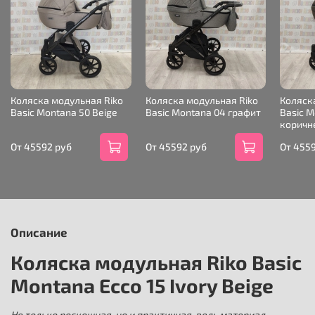
Коляска модульная Riko
Коляска модульная Riko
Коляск
Basic Montana 50 Beige
Basic Montana 04 графит
Basic M
коричн
От
45592 руб
От
45592 руб
От
4559
Описание
Коляска модульная Riko Basic
Montana Ecco 15 Ivory Beige
Не только роскошная, но и практичная, ведь материал