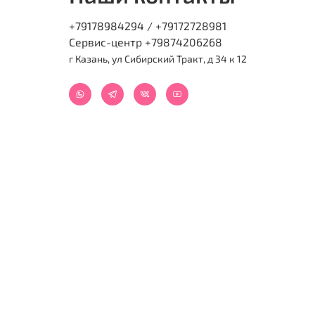
+79178984294 / +79172728981
Сервис-центр +79874206268
г Казань, ул Сибирский Тракт, д 34 к 12