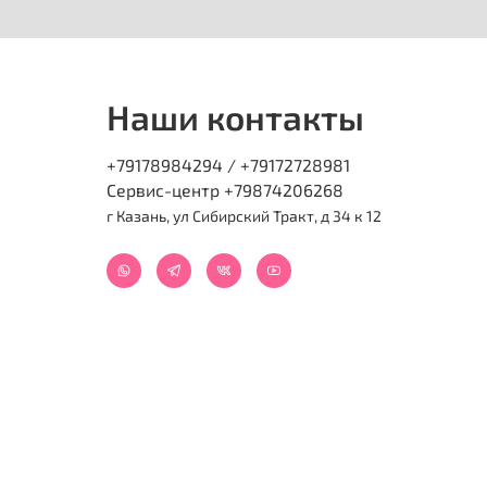
Наши контакты
+79178984294 / +79172728981
Сервис-центр +79874206268
г Казань, ул Сибирский Тракт, д 34 к 12