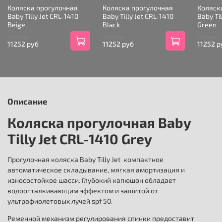
Коляска прогулочная
Коляска прогулочная
Коляск
Baby Tilly Jet CRL-1410
Baby Tilly Jet CRL-1410
Baby Til
Beige
Black
Green
11600 руб
11600 руб
11600 руб
11252 руб
11252 руб
11252 р
Описание
Коляска прогулочная Baby
Tilly Jet CRL-1410 Grey
Прогулочная коляска Baby Tilly Jet компактное
автоматическое складывание, мягкая амортизация и
износостойкое шасси. Глубокий капюшон обладает
водоотталкивающим эффектом и защитой от
ультрафиолетовых лучей spf 50.
Ременной механизм регулирования спинки предоставит