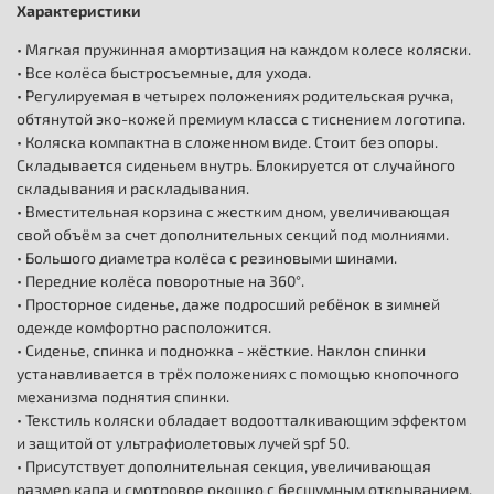
Характеристики
• Мягкая пружинная амортизация на каждом колесе коляски.
• Все колёса быстросъемные, для ухода.
• Регулируемая в четырех положениях родительская ручка,
обтянутой эко-кожей премиум класса с тиснением логотипа.
• Коляска компактна в сложенном виде. Стоит без опоры.
Складывается сиденьем внутрь. Блокируется от случайного
складывания и раскладывания.
• Вместительная корзина с жестким дном, увеличивающая
свой объём за счет дополнительных секций под молниями.
• Большого диаметра колёса с резиновыми шинами.
• Передние колёса поворотные на 360°.
• Просторное сиденье, даже подросший ребёнок в зимней
одежде комфортно расположится.
• Сиденье, спинка и подножка - жёсткие. Наклон спинки
устанавливается в трёх положениях с помощью кнопочного
механизма поднятия спинки.
• Текстиль коляски обладает водоотталкивающим эффектом
и защитой от ультрафиолетовых лучей spf 50.
• Присутствует дополнительная секция, увеличивающая
размер капа и смотровое окошко с бесшумным открыванием.