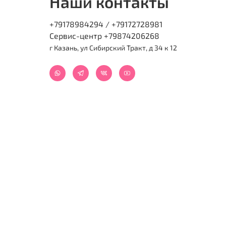
Наши контакты
+79178984294 / +79172728981
Сервис-центр +79874206268
г Казань, ул Сибирский Тракт, д 34 к 12