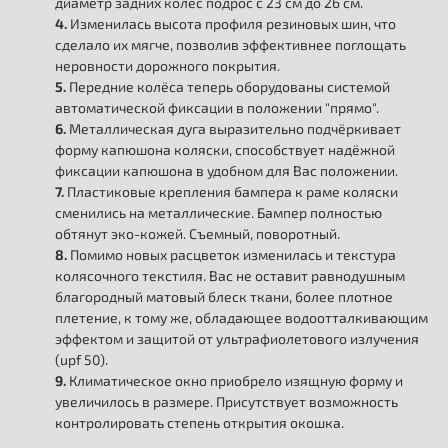
диаметр задних колес подрос с 23 см до 26 см.
4.
Изменилась высота профиля резиновых шин, что
сделало их мягче, позволив эффективнее поглощать
неровности дорожного покрытия.
5.
Передние колёса теперь оборудованы системой
автоматической фиксации в положении "прямо".
6.
Металлическая дуга выразительно подчёркивает
форму капюшона коляски, способствует надёжной
фиксации капюшона в удобном для Вас положении.
7.
Пластиковые крепления бампера к раме коляски
сменились на металлические. Бампер полностью
обтянут эко-кожей. Съемный, поворотный.
8.
Помимо новых расцветок изменилась и текстура
колясочного текстиля. Вас не оставит равнодушным
благородный матовый блеск ткани, более плотное
плетение, к тому же, обладающее водоотталкивающим
эффектом и защитой от ультрафиолетового излучения
(upf 50).
9.
Климатическое окно приобрело изящную форму и
увеличилось в размере. Присутствует возможность
контролировать степень открытия окошка.