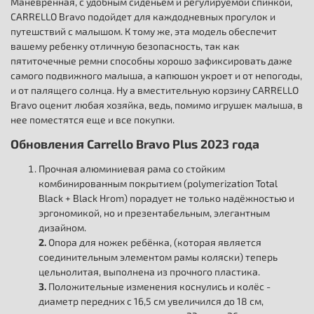
Маневренная, с удобным сиденьем и регулируемой спинкой,
CARRELLO Bravo подойдет для каждодневных прогулок и
путешствий с малышом. К тому же, эта модель обеспечит
вашему ребенку отличную безопасность, так как
пятиточечные ремни способны хорошо зафиксировать даже
самого подвижного малыша, а капюшон укроет и от непогоды,
и от палящего солнца. Ну а вместительную корзину CARRELLO
Bravo оценит любая хозяйка, ведь, помимо игрушек малыша, в
нее поместятся еще и все покупки.
Обновления Carrello Bravo Plus 2023 года
Прочная алюминиевая рама со стойким
комбинированным покрытием (polymerization Total
Black + Black Hrom) порадует не только надёжностью и
эргономикой, но и презентабельным, элегантным
дизайном.
2.
Опора для ножек ребёнка, (которая является
соединительным элементом рамы коляски) теперь
цельнолитая, выполнена из прочного пластика.
3.
Положительные изменения коснулись и колёс -
диаметр передних с 16,5 см увеличился до 18 см,