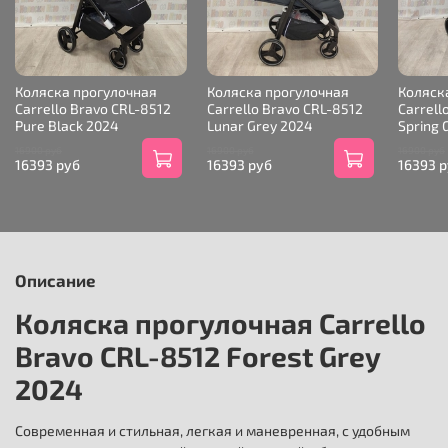
Коляска прогулочная
Коляска прогулочная
Коляск
Carrello Bravo CRL-8512
Carrello Bravo CRL-8512
Carrell
Pure Black 2024
Lunar Grey 2024
Spring 
16900 руб
16900 руб
16900 руб
16393 руб
16393 руб
16393 
Описание
Коляска прогулочная Carrello
Bravo CRL-8512 Forest Grey
2024
Современная и стильная, легкая и маневренная, с удобным