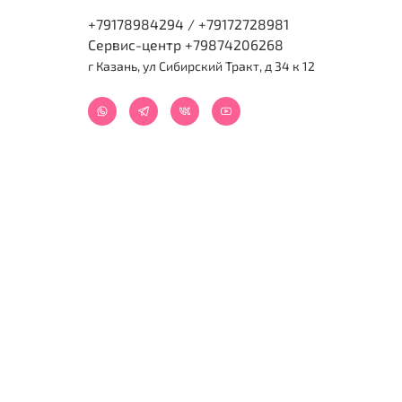
+79178984294 / +79172728981
Сервис-центр +79874206268
г Казань, ул Сибирский Тракт, д 34 к 12