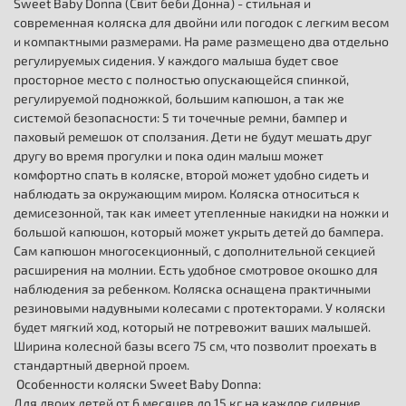
Sweet Baby Donna (Свит беби Донна) - стильная и
современная коляска для двойни или погодок с легким весом
и компактными размерами. На раме размещено два отдельно
регулируемых сидения. У каждого малыша будет свое
просторное место с полностью опускающейся спинкой,
регулируемой подножкой, большим капюшон, а так же
системой безопасности: 5 ти точечные ремни, бампер и
паховый ремешок от сползания. Дети не будут мешать друг
другу во время прогулки и пока один малыш может
комфортно спать в коляске, второй может удобно сидеть и
наблюдать за окружающим миром. Коляска относиться к
демисезонной, так как имеет утепленные накидки на ножки и
большой капюшон, который может укрыть детей до бампера.
Сам капюшон многосекционный, с дополнительной секцией
расширения на молнии. Есть удобное смотровое окошко для
наблюдения за ребенком. Коляска оснащена практичными
резиновыми надувными колесами с протекторами. У коляски
будет мягкий ход, который не потревожит ваших малышей.
Ширина колесной базы всего 75 см, что позволит проехать в
стандартный дверной проем.
Особенности коляски Sweet Baby Donna:
Для двоих детей от 6 месяцев до 15 кг на каждое сидение