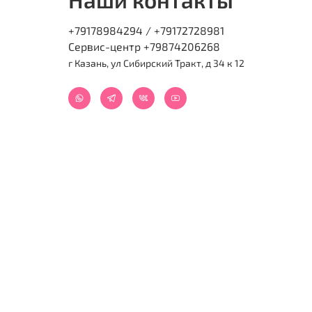
+79178984294 / +79172728981
Сервис-центр +79874206268
г Казань, ул Сибирский Тракт, д 34 к 12