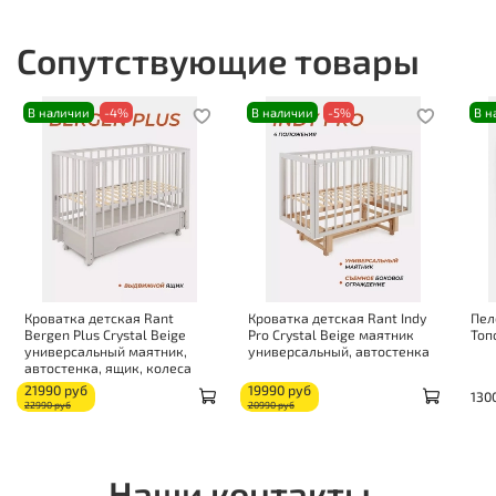
Сопутствующие товары
В наличии
-4%
В наличии
-5%
В н
Кроватка детская Rant
Кроватка детская Rant Indy
Пел
Bergen Plus Crystal Beige
Pro Crystal Beige маятник
Топ
универсальный маятник,
универсальный, автостенка
автостенка, ящик, колеса
21990 руб
19990 руб
130
22990 руб
20990 руб
Наши контакты