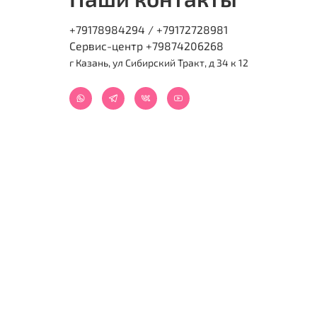
+79178984294 / +79172728981
Сервис-центр +79874206268
г Казань, ул Сибирский Тракт, д 34 к 12