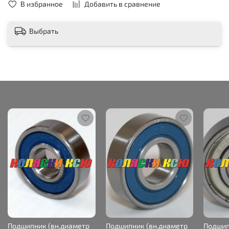
В избранное
Добавить в сравнение
Выбрать
Подшипник (вн.диаметр
Подшипник (вн.диаметр
Подшип