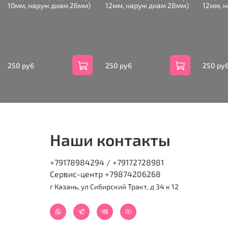
10мм, наруж диам 26мм)
12мм, наруж диам 28мм)
12мм, 
250 руб
250 руб
250 ру
Наши контакты
+79178984294 / +79172728981
Сервис-центр +79874206268
г Казань, ул Сибирский Тракт, д 34 к 12