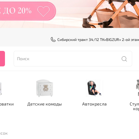
Сибирский тракт 34/12 ТК«BIGZUR» 2-ой эта
оватки
Детские комоды
Автокресла
Стул
ко
ясок