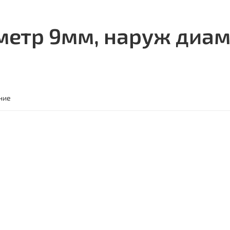
метр 9мм, наруж диа
ние