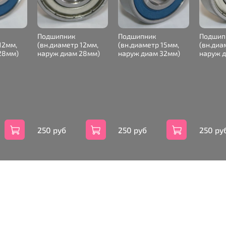
Подшипник
Подшипник
Подшип
12мм,
(вн.диаметр 12мм,
(вн.диаметр 15мм,
(вн.диа
28мм)
наруж диам 28мм)
наруж диам 32мм)
наруж 
250 руб
250 руб
250 ру