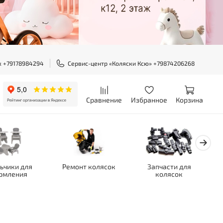
ж +79178984294
Сервис-центр «Коляски Ксю» +79874206268
Сравнение
Избранное
Корзина
ьчики для
Ремонт колясок
Запчасти для
рмления
колясок