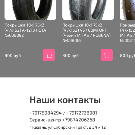
Покрышка 10х1,75х2
Покрышка 10х1,75х2
Покрыш
(47x152) A-1213 HOTA
(47x152) V57 COMFORT
(47x152
№008092
(Чехия МITAS / RUBENA)
МITAS 
№008069
№0081
800 руб
800 руб
800 ру
Наши контакты
+79178984294 / +79172728981
Сервис-центр +79874206268
г Казань, ул Сибирский Тракт, д 34 к 12