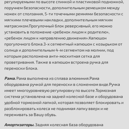
регулируемыми по высоте спинкой и пластиковой подножкой,
поручнем безопасности, дополнительным ремешком между
ножек от сползания, 5-ти точечными ремнями безопасности с
мягкими плечевыми накладки, дополнительным мягким
матрасиком.Прогулочный блок реверсивный, его можно
установить в положение «ребенок лицом к родителю»,
«ребенок лицом к направлению движения».Капюшон
прогулочного блока.3-х сегментный капюшон с козырьком от
солнца и дополнительным 4-м сегментом на молнии, под
которым расположена анти-москитная сетка для
проветривания. Также в капюшон встроена ручка для
переноски блока.
Рама.
Рама выполнена из сплава алюминия.Рама
оборудована ручкой для переноски в сложенном виде.Ручка
имеет многоуровневую регулировку по высоте.Тормозная
система установлена на задней колесной базе и оборудована
удобной тормозной лапкой, которая позволяет блокировать и
разблокировать колеса не поднимая лапку вверх и не
переживать за Вашу обувь.
Амортизаторы.
Задняя колесная база оборудована