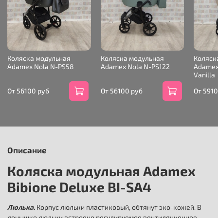
Коляска модульная
Коляска модульная
Коляск
Adamex Nola N-PS58
Adamex Nola N-PS122
Adamex
Vanilla
От
56100 руб
От
56100 руб
От
5910
Описание
Коляска модульная Adamex
Bibione Deluxe BI-SA4
Люлька.
Корпус люльки пластиковый, обтянут эко-кожей. В
донышко люльки встроено регулируемое вентиляционное