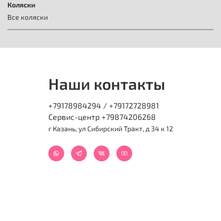
Коляски
Все коляски
Наши контакты
+79178984294 / +79172728981
Сервис-центр +79874206268
г Казань, ул Сибирский Тракт, д 34 к 12