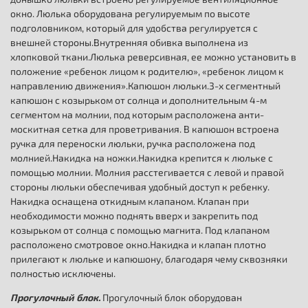
окно. Люлька оборудована регулируемым по высоте
подголовником, который для удобства регулируется с
внешней стороны.Внутренняя обивка выполнена из
хлопковой ткани.Люлька реверсивная, ее можно установить в
положение «ребенок лицом к родителю», «ребенок лицом к
направлению движения».Капюшон люльки.3-х сегментный
капюшон с козырьком от солнца и дополнительным 4-м
сегментом на молнии, под которым расположена анти-
москитная сетка для проветривания. В капюшон встроена
ручка для переноски люльки, ручка расположена под
молнией.Накидка на ножки.Накидка крепится к люльке с
помощью молнии. Молния расстегивается с левой и правой
стороны люльки обеспечивая удобный доступ к ребенку.
Накидка оснащена откидным клапаном. Клапан при
необходимости можно поднять вверх и закрепить под
козырьком от солнца с помощью магнита. Под клапаном
расположено смотровое окно.Накидка и клапан плотно
прилегают к люльке и капюшону, благодаря чему сквозняки
полностью исключены.
Прогулочный блок.
Прогулочный блок оборудован